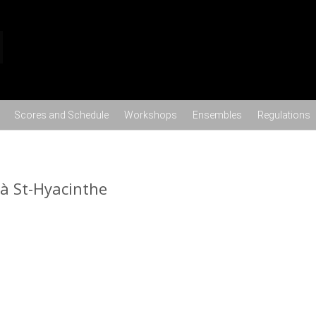
Skip to content
Scores and Schedule
Workshops
Ensembles
Regulations
 à St-Hyacinthe